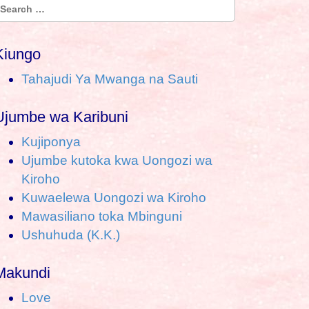
S
e
a
Kiungo
Tahajudi Ya Mwanga na Sauti
c
h
Ujumbe wa Karibuni
o
Kujiponya
Ujumbe kutoka kwa Uongozi wa
Kiroho
Kuwaelewa Uongozi wa Kiroho
Mawasiliano toka Mbinguni
Ushuhuda (K.K.)
Makundi
Love