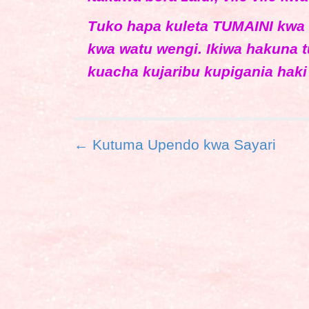
Tuko hapa kuleta TUMAINI kwa 
kwa watu wengi. Ikiwa hakuna 
kuacha kujaribu kupigania haki
P
← Kutuma Upendo kwa Sayari
o
s
t
n
a
v
i
g
a