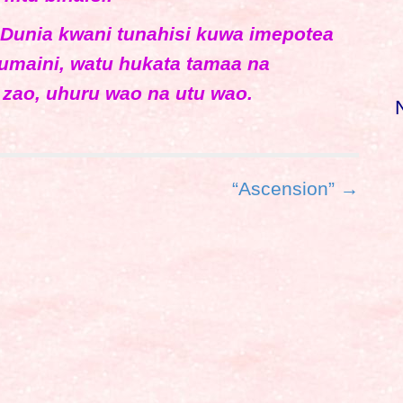
Dunia kwani tunahisi kuwa imepotea
tumaini, watu hukata tamaa na
 zao, uhuru wao na utu wao.
“Ascension” →