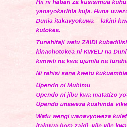
Hii ni habari za kusisimua 
yanayokaribia kuja. Huna uwezo 
Dunia itakavyokuwa – lakini k
kutokea.
Tunahitaji watu ZAIDI kubadili
kinachotokea ni KWELI na Dunia
kimwili na kwa ujumla na furaha
Ni rahisi sana kwetu kukuambia
Upendo ni Muhimu
Upendo ni jibu kwa matatizo yo
Upendo unaweza kushinda vik
Watu wengi wanavyoweza kulet
itakuwa bora zaidi, vile vile kwa