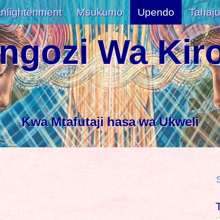
nlightenment
Msukumo
Upendo
Tahaju
ngozi Wa Kir
Kwa Mtafutaji hasa wa Ukweli