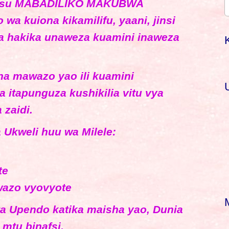
kuhusu MABADILIKO MAKUBWA
wa kuiona kikamilifu, yaani, jinsi
wa hakika unaweza kuamini inaweza
r
sha mawazo yao ili kuamini
f
 itapunguza kushikilia vitu vya
 zaidi.
r
:
 Ukweli huu wa Milele:
te
wazo vyovyote
a Upendo katika maisha yao, Dunia
 mtu binafsi.